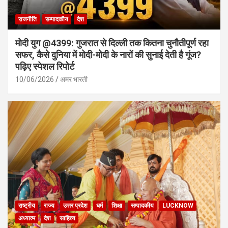
राजनीति
सम्पादकीय
देश
मोदी युग @4399: गुजरात से दिल्ली तक कितना चुनौतीपूर्ण रहा
सफर, कैसे दुनिया में मोदी-मोदी के नारों की सुनाई देती है गूंज?
पढ़िए स्पेशल रिपोर्ट
10/06/2026
अमर भारती
राष्ट्रीय
राज्य
उत्तर प्रदेश
धर्म
शिक्षा
सम्पादकीय
LUCKNOW
अध्यात्म
देश
साहित्य