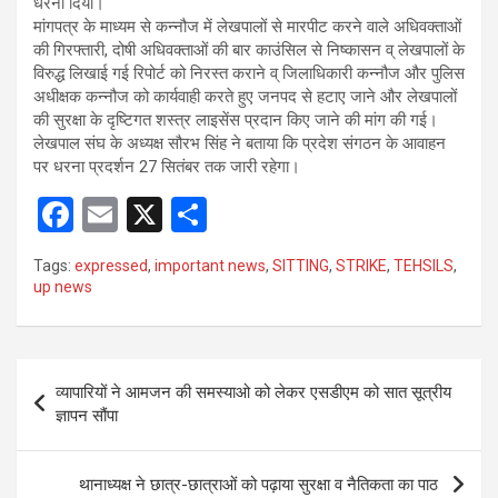
धरना दिया।
मांगपत्र के माध्यम से कन्नौज में लेखपालों से मारपीट करने वाले अधिवक्ताओं
की गिरफ्तारी, दोषी अधिवक्ताओं की बार काउंसिल से निष्कासन व् लेखपालों के
विरुद्ध लिखाई गई रिपोर्ट को निरस्त कराने व् जिलाधिकारी कन्नौज और पुलिस
अधीक्षक कन्नौज को कार्यवाही करते हुए जनपद से हटाए जाने और लेखपालों
की सुरक्षा के दृष्टिगत शस्त्र लाइसेंस प्रदान किए जाने की मांग की गई।
लेखपाल संघ के अध्यक्ष सौरभ सिंह ने बताया कि प्रदेश संगठन के आवाहन
पर धरना प्रदर्शन 27 सितंबर तक जारी रहेगा।
F
E
X
S
a
m
h
Tags:
expressed
,
important news
,
SITTING
,
STRIKE
,
TEHSILS
,
ce
ail
ar
up news
b
e
o
Post
o
व्यापारियों ने आमजन की समस्याओ को लेकर एसडीएम को सात सूत्रीय
navigation
ज्ञापन सौंपा
k
थानाध्यक्ष ने छात्र-छात्राओं को पढ़ाया सुरक्षा व नैतिकता का पाठ