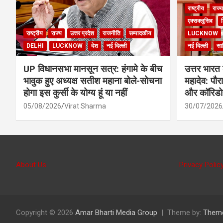
राष्ट्रीय
राज्य
एक्सक्लूसिव
श
राष्ट्रीय
राज्य
उत्तर प्रदेश
राजनीति
सम्पादकीय
LUCKNOW
DELHI
LUCKNOW
देश
नई दिल्ली
नई दिल्ली
साह
UP विधानसभा मानसून सत्र: हंगामे के बीच
उत्तर भारत 
भावुक हुए अध्यक्ष सतीश महाना बोले-सोचना
महादेव: पौर
होगा इस कुर्सी के योग्य हूं या नहीं
और कॉरिडोर 
05/08/2026
Virat Sharma
30/07/2026
About Us
Privacy Polic
Copyright © 2026
Amar Bharti Media Group
Theme by:
Them