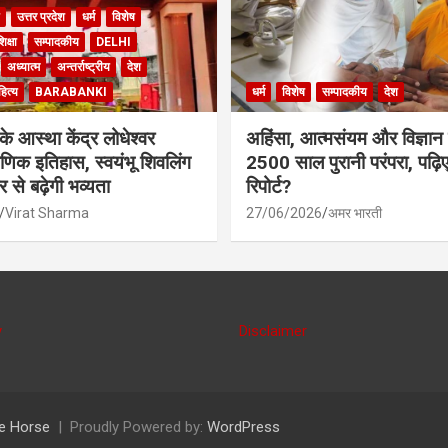
उत्तर प्रदेश
धर्म
विशेष
िक्षा
सम्पादकीय
DELHI
अध्यात्म
अन्तर्राष्ट्रीय
देश
ित्य
BARABANKI
धर्म
विशेष
सम्पादकीय
देश
के आस्था केंद्र लोधेश्वर
अहिंसा, आत्मसंयम और विज्ञान
ाणिक इतिहास, स्वयंभू शिवलिंग
2500 साल पुरानी परंपरा, पढ़िए
से बढ़ेगी भव्यता
रिपोर्ट?
Virat Sharma
27/06/2026
अमर भारती
y
Disclaimer
e Horse
Proudly Powered by:
WordPress