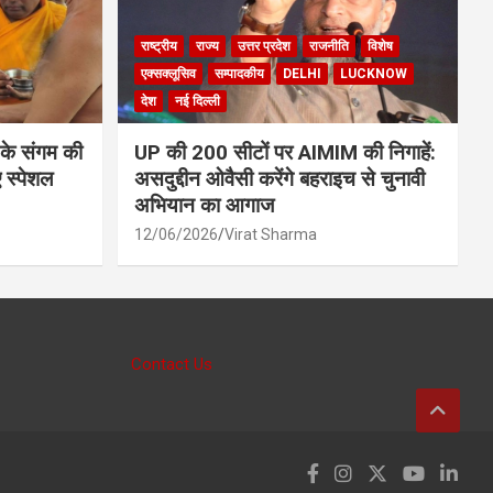
राष्ट्रीय
राज्य
उत्तर प्रदेश
राजनीति
विशेष
एक्सक्लूसिव
सम्पादकीय
DELHI
LUCKNOW
देश
नई दिल्ली
 के संगम की
UP की 200 सीटों पर AIMIM की निगाहें:
 स्पेशल
असदुद्दीन ओवैसी करेंगे बहराइच से चुनावी
अभियान का आगाज
12/06/2026
Virat Sharma
Contact Us