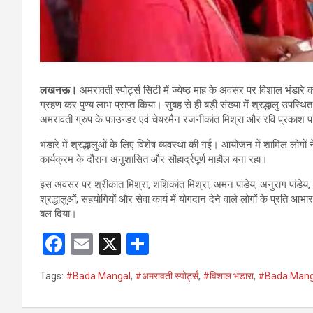
लखनऊ।
अमरावती स्पोर्ट्स सिटी में ज्येष्ठ माह के अवसर पर विशाल भंडार
ग्रहण कर पुण्य लाभ प्राप्त किया। सुबह से ही बड़ी संख्या में श्रद्धालु उप
अमरावती ग्रुप के फाउन्डर एवं चेयरमैन रजनीकांत मिश्रा और रवि प्रकाश पांडे
भंडारे में श्रद्धालुओं के लिए विशेष व्यवस्था की गई। आयोजन में शामिल लोगों न
कार्यक्रम के दौरान अनुशासित और सौहार्द्रपूर्ण माहौल बना रहा।
इस अवसर पर श्रीकांत मिश्रा, शशिकांत मिश्रा, अमन पांडेय, अनुराग पांडे
श्रद्धालुओं, सहयोगियों और सेवा कार्य में योगदान देने वाले लोगों के प्रति 
बल दिया।
F
E
X
S
a
m
h
Tags:
#Bada Mangal
,
#अमरावती स्पोर्ट्स
,
#विशाल भंडारा
,
#Bada Mang
ce
ail
ar
b
e