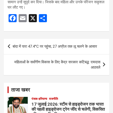
सामान उन्हें सुपुर्द कर दिया। जिसके बाद महिला और उनके परिजन सकुशल
घर लौट गए।
F
E
X
S
a
m
h
ce
ail
ar
b
e
Post
बांदा में पारा 47.4°C पर पहुंचा, 27 अप्रैल तक लू चलने के आसार
o
navigation
o
महिलाओं के सर्वांगीण विकास के लिए केंद्र सरकार कटिबद्ध: रामदास
k
आठवले
ताजा खबर
पंजाब-हरियाणा
राजनीति
17 जुलाई 2026: स्टीम से हाइड्रोजन तक भारत
की पहली हाइड्रोजन ट्रेन जींद से चलेगी, विकसित