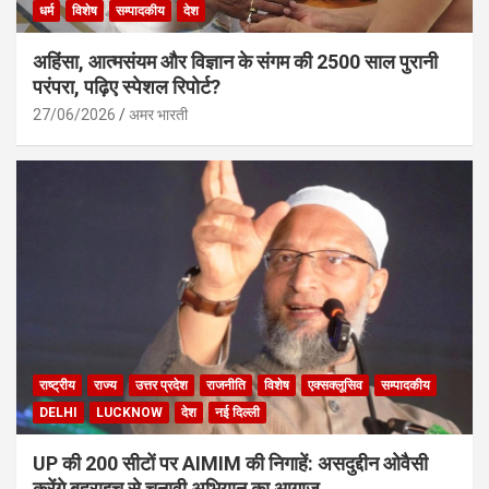
धर्म
विशेष
सम्पादकीय
देश
अहिंसा, आत्मसंयम और विज्ञान के संगम की 2500 साल पुरानी
परंपरा, पढ़िए स्पेशल रिपोर्ट?
27/06/2026
अमर भारती
राष्ट्रीय
राज्य
उत्तर प्रदेश
राजनीति
विशेष
एक्सक्लूसिव
सम्पादकीय
DELHI
LUCKNOW
देश
नई दिल्ली
UP की 200 सीटों पर AIMIM की निगाहें: असदुद्दीन ओवैसी
करेंगे बहराइच से चुनावी अभियान का आगाज