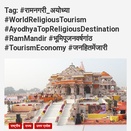
Tag:
#रामनगरी_अयोध्या
#WorldReligiousTourism
#AyodhyaTopReligiousDestination
#RamMandir #भूमिपूजनवर्षगांठ
#TourismEconomy #जनहितमेंजारी
राष्ट्रीय
राज्य
उत्तर प्रदेश