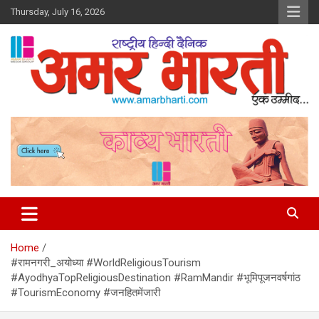
Skip
Thursday, July 16, 2026
to
content
Amar Bharti Media Group
Home
#रामनगरी_अयोध्या #WorldReligiousTourism
#AyodhyaTopReligiousDestination #RamMandir #भूमिपूजनवर्षगांठ
#TourismEconomy #जनहितमेंजारी