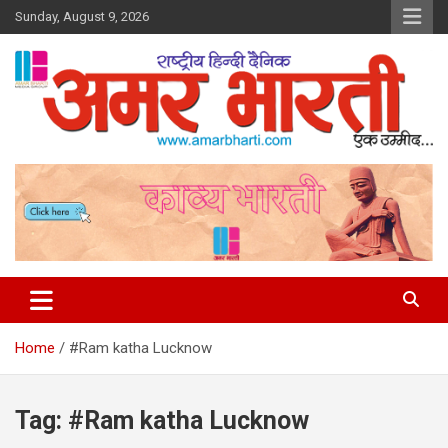
Skip
Sunday, August 9, 2026
to
content
Amar Bharti Media Group
Home
#Ram katha Lucknow
Tag:
#Ram katha Lucknow