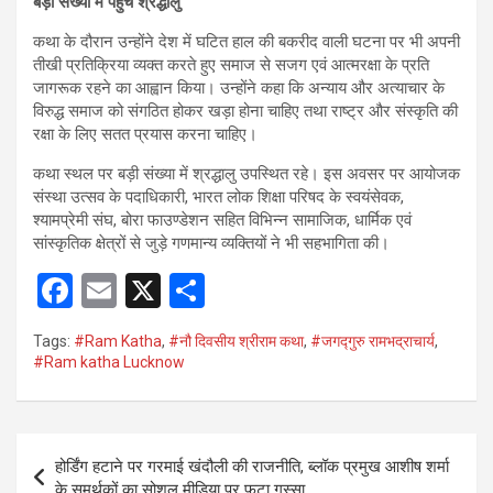
बड़ी संख्या में पहुंचे श्रद्धालु
कथा के दौरान उन्होंने देश में घटित हाल की बकरीद वाली घटना पर भी अपनी
तीखी प्रतिक्रिया व्यक्त करते हुए समाज से सजग एवं आत्मरक्षा के प्रति
जागरूक रहने का आह्वान किया। उन्होंने कहा कि अन्याय और अत्याचार के
विरुद्ध समाज को संगठित होकर खड़ा होना चाहिए तथा राष्ट्र और संस्कृति की
रक्षा के लिए सतत प्रयास करना चाहिए।
कथा स्थल पर बड़ी संख्या में श्रद्धालु उपस्थित रहे। इस अवसर पर आयोजक
संस्था उत्सव के पदाधिकारी, भारत लोक शिक्षा परिषद के स्वयंसेवक,
श्यामप्रेमी संघ, बोरा फाउण्डेशन सहित विभिन्न सामाजिक, धार्मिक एवं
सांस्कृतिक क्षेत्रों से जुड़े गणमान्य व्यक्तियों ने भी सहभागिता की।
F
E
X
S
a
m
h
Tags:
#Ram Katha
,
#नौ दिवसीय श्रीराम कथा
,
#जगद्गुरु रामभद्राचार्य
,
ce
ail
ar
#Ram katha Lucknow
b
e
o
Post
o
होर्डिंग हटाने पर गरमाई खंदौली की राजनीति, ब्लॉक प्रमुख आशीष शर्मा
navigation
के समर्थकों का सोशल मीडिया पर फूटा गुस्सा