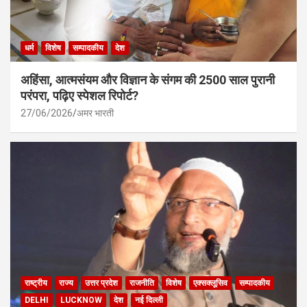
धर्म
विशेष
सम्पादकीय
देश
अहिंसा, आत्मसंयम और विज्ञान के संगम की 2500 साल पुरानी
परंपरा, पढ़िए स्पेशल रिपोर्ट?
27/06/2026
अमर भारती
राष्ट्रीय
राज्य
उत्तर प्रदेश
राजनीति
विशेष
एक्सक्लूसिव
सम्पादकीय
DELHI
LUCKNOW
देश
नई दिल्ली