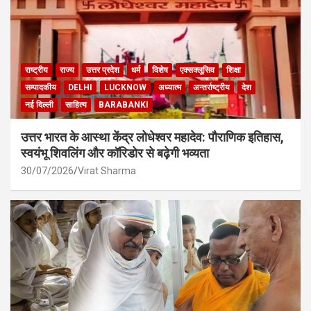
राष्ट्रीय
राज्य
उत्तर प्रदेश
धर्म
विशेष
एक्सक्लूसिव
शिक्षा
सम्पादकीय
DELHI
LUCKNOW
अध्यात्म
अन्तर्राष्ट्रीय
देश
नई दिल्ली
साहित्य
BARABANKI
उत्तर भारत के आस्था केंद्र लोधेश्वर महादेव: पौराणिक इतिहास,
स्वयंभू शिवलिंग और कॉरिडोर से बढ़ेगी भव्यता
30/07/2026
Virat Sharma