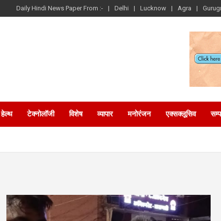
Daily Hindi News Paper From :-
Delhi
Lucknow
Agra
Gurug
हेल्थ
टेक्नोलॉजी
विशेष
व्यापार
मनोरंजन
एक्सक्लूसिव
सम्