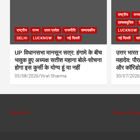
राष्ट्रीय
राज्य
एक्सक्लूसिव
श
राष्ट्रीय
राज्य
उत्तर प्रदेश
राजनीति
सम्पादकीय
LUCKNOW
DELHI
LUCKNOW
देश
नई दिल्ली
नई दिल्ली
साह
UP विधानसभा मानसून सत्र: हंगामे के बीच
उत्तर भारत 
भावुक हुए अध्यक्ष सतीश महाना बोले-सोचना
महादेव: पौर
होगा इस कुर्सी के योग्य हूं या नहीं
और कॉरिडोर 
05/08/2026
Virat Sharma
30/07/2026
About Us
Privacy Polic