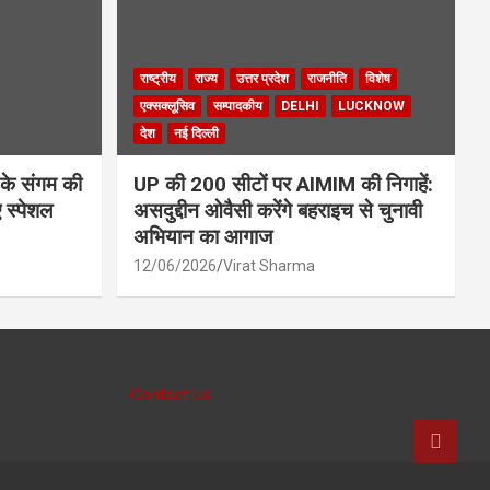
राष्ट्रीय
राज्य
उत्तर प्रदेश
राजनीति
विशेष
एक्सक्लूसिव
सम्पादकीय
DELHI
LUCKNOW
देश
नई दिल्ली
 के संगम की
UP की 200 सीटों पर AIMIM की निगाहें:
 स्पेशल
असदुद्दीन ओवैसी करेंगे बहराइच से चुनावी
अभियान का आगाज
12/06/2026
Virat Sharma
Contact Us