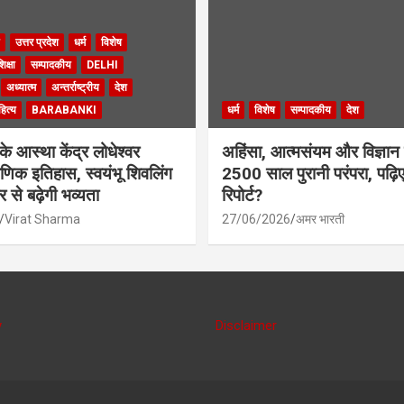
उत्तर प्रदेश
धर्म
विशेष
िक्षा
सम्पादकीय
DELHI
अध्यात्म
अन्तर्राष्ट्रीय
देश
ित्य
BARABANKI
धर्म
विशेष
सम्पादकीय
देश
के आस्था केंद्र लोधेश्वर
अहिंसा, आत्मसंयम और विज्ञान
ाणिक इतिहास, स्वयंभू शिवलिंग
2500 साल पुरानी परंपरा, पढ़िए
से बढ़ेगी भव्यता
रिपोर्ट?
Virat Sharma
27/06/2026
अमर भारती
y
Disclaimer