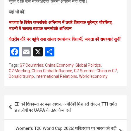
चुकी है कि उसे नजरअंदाज करना आसान नहीं होगा।
यहां भी पढ़ें-
भाजपा के विशेष जनसंपर्क अभियान में उतरे विधायक सुरेन्द्र चौरसिया,
भटनी में चलाया व्यापक जनसंपर्क अभियान
क्षेत्रीय दौरे पर पहुंचे सपा सांसद रमाशंकर विद्यार्थी, जनता की समस्याएं सुनीं
F
E
X
S
a
m
h
Tags:
G7 Countries
,
China Economy
,
Global Politics
,
ce
ail
ar
G7 Meeting
,
China Global Influence
,
G7 Summit
,
China in G7
,
Donald trump
,
International Relations
,
World economy
b
e
o
o
Post
ED की शिकायत पर बड़ा एक्शन, अमेरिकी मिशनरी संगठन TTI समेत
k
navigation
छह लोगों पर UAPA के तहत केस दर्ज
Women’s T20 World Cup 2026: पाकिस्तान पर भारत की बड़ी