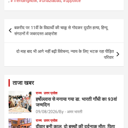
ce
ail
ar
,
#TrendingNow
,
#Ghaziabad
,
#uppolice
b
e
o
Post
o
बकरीद पर 11वीं के विद्यार्थी की चाकू से गोदकर दुर्दांत हत्या, हिन्दू
navigation
संगठनों में जबरदस्त आक्रोश
k
दो माह बाद भी आगे नहीं बढ़ी विवेचना, न्याय के लिए भटक रहा पीड़ित
परिवार
ताजा खबर
राज्य
उत्तर प्रदेश
हर्षोल्लास से मनाया गया डा. भारती गाँधी का 93वां
जन्मदिन
09/08/2026
By - अमर भारती
राज्य
उत्तर प्रदेश
दीवार बनी काल, दो बच्चों की दर्दनाक मौत; पिता