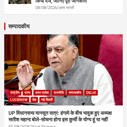
किया दर्ज, जानिए पूरी जानकारी
08/08/2026
अमर भारती
सम्पादकीय
राष्ट्रीय
राज्य
उत्तर प्रदेश
राजनीति
सम्पादकीय
DELHI
LUCKNOW
देश
नई दिल्ली
UP विधानसभा मानसून सत्र: हंगामे के बीच भावुक हुए अध्यक्ष
सतीश महाना बोले-सोचना होगा इस कुर्सी के योग्य हूं या नहीं
05/08/2026
Virat Sharma