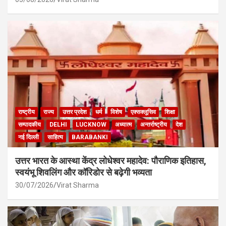
राष्ट्रीय
राज्य
उत्तर प्रदेश
धर्म
विशेष
एक्सक्लूसिव
शिक्षा
सम्पादकीय
DELHI
LUCKNOW
अध्यात्म
अन्तर्राष्ट्रीय
देश
नई दिल्ली
साहित्य
BARABANKI
उत्तर भारत के आस्था केंद्र लोधेश्वर महादेव: पौराणिक इतिहास,
स्वयंभू शिवलिंग और कॉरिडोर से बढ़ेगी भव्यता
30/07/2026
Virat Sharma