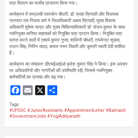
पत्र वितरण का सजीव प्रसारण किया गया।
कार्यक्रम में एमएलसी पदमसेन चौधरी, डॉ. प्रज्ञा त्रिपाठी और विधायक
नानपारा राम निवास वर्मा ने जिलाधिकारी अक्षय त्रिपाठी, मुख्य विकास
अधिकारी मुकेश चन्द्र और मुख्य चिकित्साधिकारी डॉ. संजय कुमार के साथ
नवनियुक्त कनिष्ठ सहायकों को नियुक्ति पत्र प्रदान किया। नियुक्ति पत्र
प्राप्त करने वालों में एश्वर्य कुमार गुप्ता, शालिनी चौधरी, राघवेन्द्र शुक्ला,
राजन सिंह, नितिन यादव, कमल नयन तिवारी और कुमारी स्वाती देवी शामिल
हैं।
कार्यक्रम का संचालन डीएचईआईओ बृजेश कुमार सिंह ने किया। इस अवसर
पर अधिकारियों और नागरिकों की उपस्थिति रही, जिससे नवनियुक्त
कर्मचारियों का उत्साह और बढ़ गया।
F
E
X
S
a
m
h
Tags:
ce
ail
ar
#UPSSC #JuniorAssistants #AppointmentLetter #Bahraich
#GovernmentJobs #YogiAdityanath
b
e
o