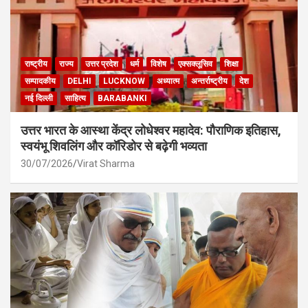
राष्ट्रीय
राज्य
उत्तर प्रदेश
धर्म
विशेष
एक्सक्लूसिव
शिक्षा
सम्पादकीय
DELHI
LUCKNOW
अध्यात्म
अन्तर्राष्ट्रीय
देश
नई दिल्ली
साहित्य
BARABANKI
उत्तर भारत के आस्था केंद्र लोधेश्वर महादेव: पौराणिक इतिहास,
स्वयंभू शिवलिंग और कॉरिडोर से बढ़ेगी भव्यता
30/07/2026
Virat Sharma