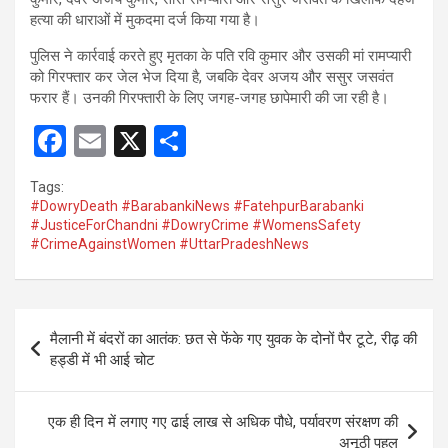
हत्या की धाराओं में मुकदमा दर्ज किया गया है।
पुलिस ने कार्रवाई करते हुए मृतका के पति रवि कुमार और उसकी मां रामप्यारी
को गिरफ्तार कर जेल भेज दिया है, जबकि देवर अजय और ससुर जसवंत
फरार हैं। उनकी गिरफ्तारी के लिए जगह-जगह छापेमारी की जा रही है।
F
E
X
S
a
m
h
Tags:
ce
ail
ar
#DowryDeath #BarabankiNews #FatehpurBarabanki
#JusticeForChandni #DowryCrime #WomensSafety
b
e
#CrimeAgainstWomen #UttarPradeshNews
o
o
Post
k
मैलानी में बंदरों का आतंक: छत से फेंके गए युवक के दोनों पैर टूटे, रीढ़ की
navigation
हड्डी में भी आई चोट
एक ही दिन में लगाए गए ढाई लाख से अधिक पौधे, पर्यावरण संरक्षण की
अनूठी पहल