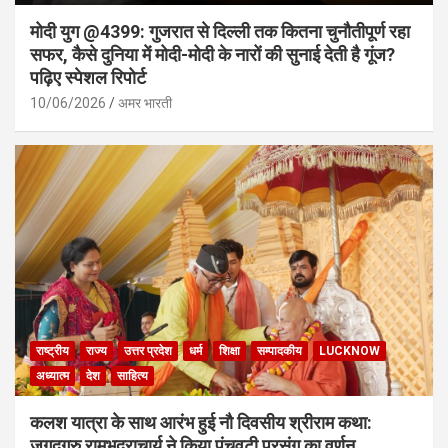
मोदी युग @4399: गुजरात से दिल्ली तक कितना चुनौतीपूर्ण रहा
सफर, कैसे दुनिया में मोदी-मोदी के नारों की सुनाई देती है गूंज?
पढ़िए स्पेशल रिपोर्ट
10/06/2026
अमर भारती
राष्ट्रीय
राज्य
उत्तर प्रदेश
धर्म
शिक्षा
सम्पादकीय
LUCKNOW
अध्यात्म
देश
साहित्य
कलश यात्रा के साथ आरंभ हुई नौ दिवसीय श्रीराम कथा:
जगद्गुरु रामभद्राचार्य ने किया पंचवटी प्रसंग का वर्णन