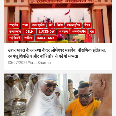
राष्ट्रीय
राज्य
उत्तर प्रदेश
धर्म
विशेष
एक्सक्लूसिव
शिक्षा
सम्पादकीय
DELHI
LUCKNOW
अध्यात्म
अन्तर्राष्ट्रीय
देश
नई दिल्ली
साहित्य
BARABANKI
उत्तर भारत के आस्था केंद्र लोधेश्वर महादेव: पौराणिक इतिहास,
स्वयंभू शिवलिंग और कॉरिडोर से बढ़ेगी भव्यता
30/07/2026
Virat Sharma