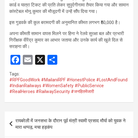
कार्ड व यात्रा टिकट की प्रति लेकर सुपुर्दगीनामा तैयार किया गया और सामान
कांस्टेबल मोनू कुमार की मौजूदगी में उन्हें सौंप दिया गया।
इस गुडवर्क की कुल बरामदगी की अनुमानित कीमत लगभग ₹50,000 है।
अपना कीमती सामान वापस मिलने पर हिना ने रेलवे सुरक्षा बल और प्रभारी
निरीक्षक वीरेंद्र कुमार का आभार जताया और उनके कार्य की खुले दिल से
सराहना की।
F
E
X
S
a
m
h
Tags:
ce
ail
ar
#RPFGoodWork #MailaniRPF #HonestPolice #LostAndFound
#IndianRailways #WomenSafety #PublicService
b
e
#RealHeroes #RailwaySecurity #जनहितमेंजारी
o
o
Post
k
रायबरेली में जनसभा के दौरान पूर्व मंत्री स्वामी प्रसाद मौर्या को युवक ने
navigation
मारा थप्पड़, मचा हड़कंप