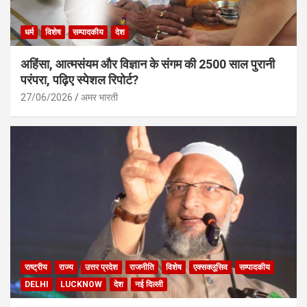
धर्म
विशेष
सम्पादकीय
देश
अहिंसा, आत्मसंयम और विज्ञान के संगम की 2500 साल पुरानी
परंपरा, पढ़िए स्पेशल रिपोर्ट?
27/06/2026
अमर भारती
राष्ट्रीय
राज्य
उत्तर प्रदेश
राजनीति
विशेष
एक्सक्लूसिव
सम्पादकीय
DELHI
LUCKNOW
देश
नई दिल्ली