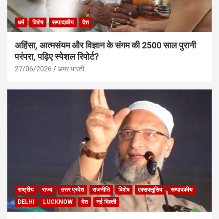
धर्म
विशेष
सम्पादकीय
देश
अहिंसा, आत्मसंयम और विज्ञान के संगम की 2500 साल पुरानी
परंपरा, पढ़िए स्पेशल रिपोर्ट?
27/06/2026
अमर भारती
राष्ट्रीय
राज्य
उत्तर प्रदेश
राजनीति
विशेष
एक्सक्लूसिव
सम्पादकीय
DELHI
LUCKNOW
देश
नई दिल्ली