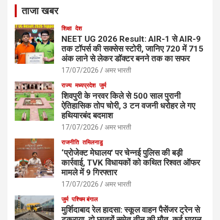
ताजा खबर
शिक्षा
देश
NEET UG 2026 Result: AIR-1 से AIR-9
तक टॉपर्स की सक्सेस स्टोरी, जानिए 720 में 715
अंक लाने से लेकर डॉक्टर बनने तक का सफर
17/07/2026
अमर भारती
राज्य
मध्यप्रदेश
जुर्म
शिवपुरी के नरवर किले से 500 साल पुरानी
ऐतिहासिक तोप चोरी, 3 टन वजनी धरोहर ले गए
हथियारबंद बदमाश
17/07/2026
अमर भारती
राजनीति
तमिलनाडु
‘प्रोजेक्ट मेघालय’ पर चेन्नई पुलिस की बड़ी
कार्रवाई, TVK विधायकों को कथित रिश्वत ऑफर
मामले में 9 गिरफ्तार
17/07/2026
अमर भारती
जुर्म
पश्चिम बंगाल
मुर्शिदाबाद रेल हादसा: स्कूल वाहन पैसेंजर ट्रेन से
टकराया, दो छात्रों समेत तीन की मौत, कई घायल