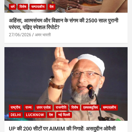
धर्म
विशेष
सम्पादकीय
देश
अहिंसा, आत्मसंयम और विज्ञान के संगम की 2500 साल पुरानी
परंपरा, पढ़िए स्पेशल रिपोर्ट?
27/06/2026
अमर भारती
राष्ट्रीय
राज्य
उत्तर प्रदेश
राजनीति
विशेष
एक्सक्लूसिव
सम्पादकीय
DELHI
LUCKNOW
देश
नई दिल्ली
UP की 200 सीटों पर AIMIM की निगाहें: असदुद्दीन ओवैसी