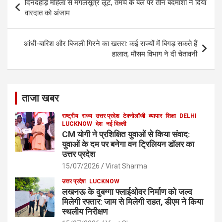
o
दिनदहाड़े महिला से मंगलसूत्र लूट, तमंचे के बल पर तीन बदमाशों ने दिया
navigation
वारदात को अंजाम
k
आंधी-बारिश और बिजली गिरने का खतरा: कई राज्यों में बिगड़ सकते हैं
हालात, मौसम विभाग ने दी चेतावनी
ताजा खबर
राष्ट्रीय
राज्य
उत्तर प्रदेश
टेक्नोलॉजी
व्यापार
शिक्षा
DELHI
LUCKNOW
देश
नई दिल्ली
CM योगी ने प्रशिक्षित युवाओं से किया संवाद:
युवाओं के दम पर बनेगा वन ट्रिलियन डॉलर का
उत्तर प्रदेश
15/07/2026
Virat Sharma
उत्तर प्रदेश
LUCKNOW
लखनऊ के दुबग्गा फ्लाईओवर निर्माण को जल्द
मिलेगी रफ्तार: जाम से मिलेगी राहत, डीएम ने किया
स्थलीय निरीक्षण