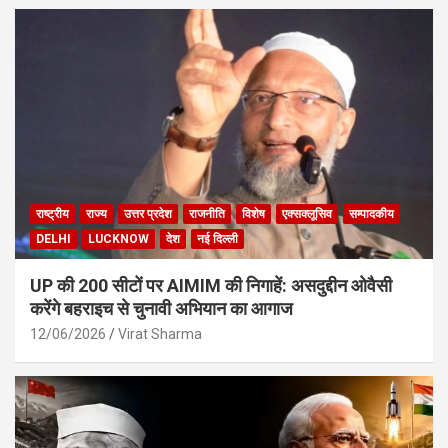
राष्ट्रीय
राज्य
उत्तर प्रदेश
राजनीति
विशेष
एक्सक्लूसिव
सम्पादकीय
DELHI
LUCKNOW
देश
नई दिल्ली
UP की 200 सीटों पर AIMIM की निगाहें: असदुद्दीन ओवैसी
करेंगे बहराइच से चुनावी अभियान का आगाज
12/06/2026
Virat Sharma