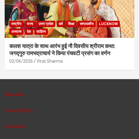
राष्ट्रीय
राज्य
उत्तर प्रदेश
धर्म
शिक्षा
सम्पादकीय
LUCKNOW
अध्यात्म
देश
साहित्य
कलश यात्रा के साथ आरंभ हुई नौ दिवसीय श्रीराम कथा:
जगद्गुरु रामभद्राचार्य ने किया पंचवटी प्रसंग का वर्णन
02/06/2026
Virat Sharma
About Us
Privacy Policy
Disclaimer