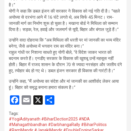
है।”
योगी ने कहा कि डबल इंजन की सरकार ने विकास को नई गति दी है। “पहले
अयोध्या से दरभंगा आने में 16 घंटे लगते थे, अब सिर्फ 45 मिनट। राम-
जानकी मार्ग का निर्माण शुरू हो चुका है। मखाना बोर्ड ने मिथिला को सम्मान
दिया है। सड़क, रेल, हवाई और जलमार्ग से यूपी, बिहार और बंगाल जुड़े हैं।”
उन्होंने वादा दोहराया कि “अब मिथिला की धरती पर मां जानकी का भव्य मंदिर
बनेगा, जैसे अयोध्या में भगवान राम का मंदिर बना।”
राहुल गांधी पर निशाना साधते हुए योगी बोले, “वे विदेश जाकर भारत को
बदनाम करते हैं। एनडीए सरकार के विकास की खुशबू उन्हें महसूस नहीं
होती। बिहार में राजद शासन के दौरान 70 से ज्यादा नरसंहार और जातीय दंगे
हुए, त्योहार बंद हो गए थे। डबल इंजन सरकार ही विकास की गारंटी है।”
उन्होंने कहा, “मैं अयोध्या का संदेश और मां जानकी का आशीर्वाद लेकर आया
हूं। बिहार को समृद्ध बनाना हमारा संकल्प है।”
F
E
X
S
a
m
h
Tags:
ce
ail
ar
#YogiAdityanath #BiharElection2025 #NDA
#Mahagathbandhan #DarbhangaRally #BiharPolitics
b
e
#RamMandir #JanakiMandir #DoubleEngineSarkar