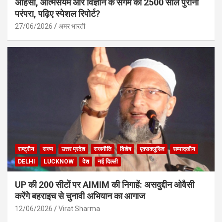
अहिंसा, आत्मसंयम और विज्ञान के संगम की 2500 साल पुरानी
परंपरा, पढ़िए स्पेशल रिपोर्ट?
27/06/2026
अमर भारती
राष्ट्रीय
राज्य
उत्तर प्रदेश
राजनीति
विशेष
एक्सक्लूसिव
सम्पादकीय
DELHI
LUCKNOW
देश
नई दिल्ली
UP की 200 सीटों पर AIMIM की निगाहें: असदुद्दीन ओवैसी
करेंगे बहराइच से चुनावी अभियान का आगाज
12/06/2026
Virat Sharma