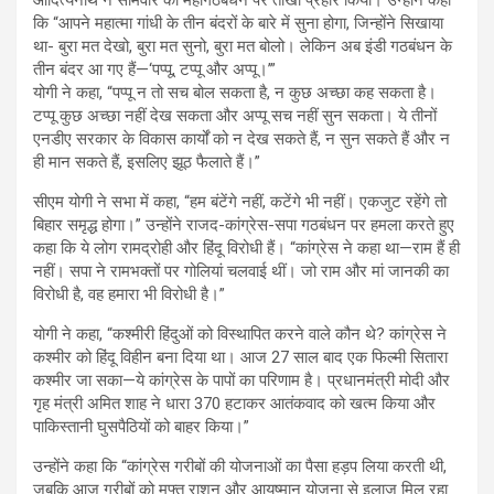
आदित्यनाथ ने सोमवार को महागठबंधन पर तीखा प्रहार किया। उन्होंने कहा
कि “आपने महात्मा गांधी के तीन बंदरों के बारे में सुना होगा, जिन्होंने सिखाया
था- बुरा मत देखो, बुरा मत सुनो, बुरा मत बोलो। लेकिन अब इंडी गठबंधन के
तीन बंदर आ गए हैं—‘पप्पू, टप्पू और अप्पू।’”
योगी ने कहा, “पप्पू न तो सच बोल सकता है, न कुछ अच्छा कह सकता है।
टप्पू कुछ अच्छा नहीं देख सकता और अप्पू सच नहीं सुन सकता। ये तीनों
एनडीए सरकार के विकास कार्यों को न देख सकते हैं, न सुन सकते हैं और न
ही मान सकते हैं, इसलिए झूठ फैलाते हैं।”
सीएम योगी ने सभा में कहा, “हम बंटेंगे नहीं, कटेंगे भी नहीं। एकजुट रहेंगे तो
बिहार समृद्ध होगा।” उन्होंने राजद-कांग्रेस-सपा गठबंधन पर हमला करते हुए
कहा कि ये लोग रामद्रोही और हिंदू विरोधी हैं। “कांग्रेस ने कहा था—राम हैं ही
नहीं। सपा ने रामभक्तों पर गोलियां चलवाई थीं। जो राम और मां जानकी का
विरोधी है, वह हमारा भी विरोधी है।”
योगी ने कहा, “कश्मीरी हिंदुओं को विस्थापित करने वाले कौन थे? कांग्रेस ने
कश्मीर को हिंदू विहीन बना दिया था। आज 27 साल बाद एक फिल्मी सितारा
कश्मीर जा सका—ये कांग्रेस के पापों का परिणाम है। प्रधानमंत्री मोदी और
गृह मंत्री अमित शाह ने धारा 370 हटाकर आतंकवाद को खत्म किया और
पाकिस्तानी घुसपैठियों को बाहर किया।”
उन्होंने कहा कि “कांग्रेस गरीबों की योजनाओं का पैसा हड़प लिया करती थी,
जबकि आज गरीबों को मुफ्त राशन और आयुष्मान योजना से इलाज मिल रहा