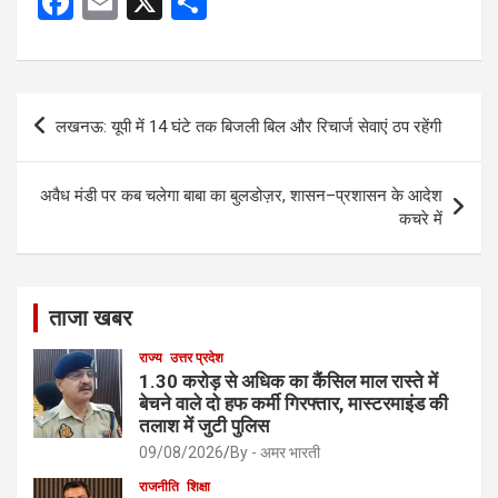
F
E
X
S
a
m
h
ce
ail
ar
b
e
Post
लखनऊ: यूपी में 14 घंटे तक बिजली बिल और रिचार्ज सेवाएं ठप रहेंगी
o
navigation
o
अवैध मंडी पर कब चलेगा बाबा का बुलडोज़र, शासन–प्रशासन के आदेश
k
कचरे में
ताजा खबर
राज्य
उत्तर प्रदेश
1.30 करोड़ से अधिक का कैंसिल माल रास्ते में
बेचने वाले दो हफ कर्मी गिरफ्तार, मास्टरमाइंड की
तलाश में जुटी पुलिस
09/08/2026
By - अमर भारती
राजनीति
शिक्षा