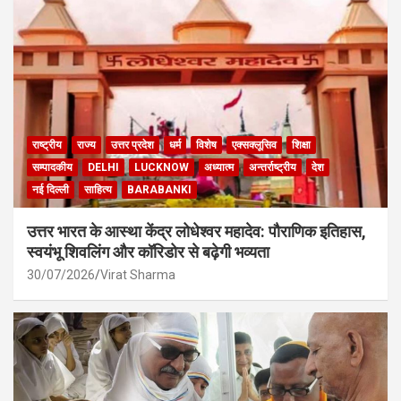
राष्ट्रीय
राज्य
उत्तर प्रदेश
धर्म
विशेष
एक्सक्लूसिव
शिक्षा
सम्पादकीय
DELHI
LUCKNOW
अध्यात्म
अन्तर्राष्ट्रीय
देश
नई दिल्ली
साहित्य
BARABANKI
उत्तर भारत के आस्था केंद्र लोधेश्वर महादेव: पौराणिक इतिहास,
स्वयंभू शिवलिंग और कॉरिडोर से बढ़ेगी भव्यता
30/07/2026
Virat Sharma