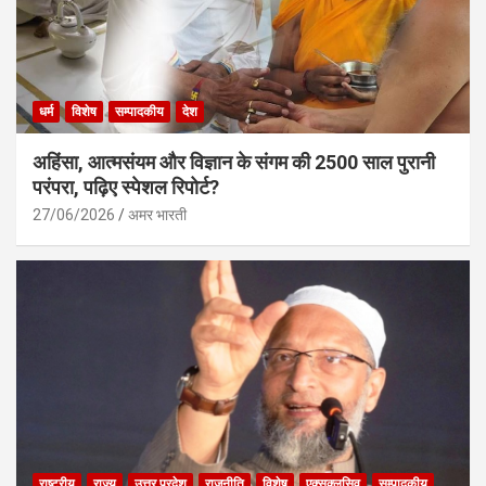
धर्म
विशेष
सम्पादकीय
देश
अहिंसा, आत्मसंयम और विज्ञान के संगम की 2500 साल पुरानी
परंपरा, पढ़िए स्पेशल रिपोर्ट?
27/06/2026
अमर भारती
राष्ट्रीय
राज्य
उत्तर प्रदेश
राजनीति
विशेष
एक्सक्लूसिव
सम्पादकीय