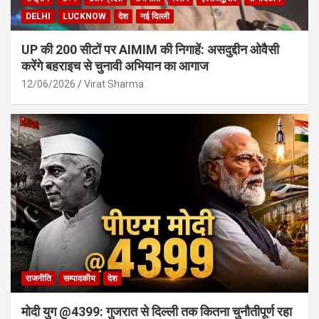
DELHI
LUCKNOW
देश
नई दिल्ली
UP की 200 सीटों पर AIMIM की निगाहें: असदुद्दीन ओवैसी
करेंगे बहराइच से चुनावी अभियान का आगाज
12/06/2026
Virat Sharma
राजनीति
सम्पादकीय
देश
मोदी युग @4399: गुजरात से दिल्ली तक कितना चुनौतीपूर्ण रहा