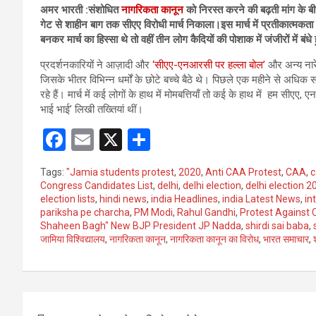
अमर भारती :संशोधित
नागरिकता कानून
को निरस्त करने की बढ़ती मांग के बीच
गेट से शाहीन बाग तक सीएए विरोधी मार्च निकाला।इस मार्च में प्रतीकात्मकत
बनकर मार्च का हिस्सा थे तो वहीं तीन लोग कैदियों की पोशाक में जंजीरों में ब
प्रदर्शनकारियों ने आज़ादी और
‘सीएए-एनआरसी पर हल्ला बोल’
और अन्य नारे
जिसके भीतर विभिन्न धर्मों के छोटे बच्चे बैठे थे। पिछले एक महीने से अधि
रहे हैं। मार्च में कई लोगों के हाथ में मोमबत्तियाँ तो कई के हाथ में हम सीए
भाई भाई’ लिखी तख्तियां थीं।
F
E
X
S
a
m
h
Tags:
"Jamia students protest
,
2020
,
Anti CAA Protest
,
CAA
,
c
ce
ail
ar
Congress Candidates List
,
delhi
,
delhi election
,
delhi election 2
election lists
,
hindi news
,
india Headlines
,
india Latest News
,
in
b
e
pariksha pe charcha
,
PM Modi
,
Rahul Gandhi
,
Protest Against
o
Shaheen Bagh" New BJP President JP Nadda
,
shirdi sai baba
,
जामिया विश्विद्यालय
,
नागरिकता कानून
,
नागरिकता कानून का विरोध
,
भारत समाचार
,
o
k
Post