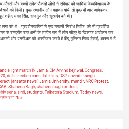
 औरतों और बच्चों समेत सैकड़ों लोगों ने रविवार को जामिया विश्वविद्यालय के
ा देखने को मिली। कुछ स्थानीय लोग महात्मा गांधी तो कुछ बी आर आंबेडकर
ंधे हुए शहीद भगत सिंह, राजगुरु और सुखदेव बने थे।
 लगा रहे थे। प्रदर्शनकारियों ने एक नकली ‘निरोध शिविर’ को भी प्रदर्शित
क समय से राष्ट्रीय राजधानी के शाहीन बाग में लोग सीएए के खिलाफ आंदोलन कर
ए, एनआरसी और एनपीआर को अस्वीकार करते हैं हिंदू मुस्लिम सिख ईसाई, आपस में हैं
andle light march IN Jamia
,
CM Arvind kejriwal
,
Congress
,
020
,
delhi election candidate lists
,
DSP davinder singh
,
teract
,
jansatta news" Jamia University
,
mandir
,
NRC Protest
,
 CAA
,
Shaheen Bagh
,
shaheen bagh protest
,
shiv sena
,
sirdi
,
students
,
Talkatora Stadium
,
Today news
,
शाहीन बाग" "Ncr