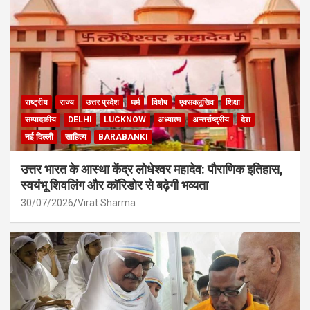
राष्ट्रीय
राज्य
उत्तर प्रदेश
धर्म
विशेष
एक्सक्लूसिव
शिक्षा
सम्पादकीय
DELHI
LUCKNOW
अध्यात्म
अन्तर्राष्ट्रीय
देश
नई दिल्ली
साहित्य
BARABANKI
उत्तर भारत के आस्था केंद्र लोधेश्वर महादेव: पौराणिक इतिहास,
स्वयंभू शिवलिंग और कॉरिडोर से बढ़ेगी भव्यता
30/07/2026
Virat Sharma