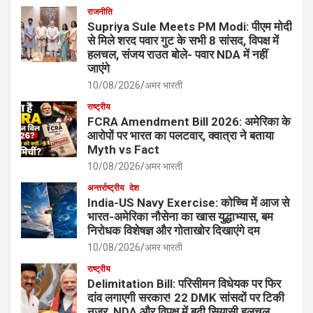
राजनीति
Supriya Sule Meets PM Modi: पीएम मोदी
से मिले शरद पवार गुट के सभी 8 सांसद, विपक्ष में
हलचल, संजय राउत बोले- पवार NDA में नहीं
जाएंगे
10/08/2026
अमर भारती
राष्ट्रीय
FCRA Amendment Bill 2026: अमेरिका के
आरोपों पर भारत का पलटवार, क्वात्रा ने बताया
Myth vs Fact
10/08/2026
अमर भारती
अन्तर्राष्ट्रीय
देश
India-US Navy Exercise: कोच्चि में आज से
भारत-अमेरिका नौसेना का खास युद्धाभ्यास, बम
निरोधक विशेषज्ञ और गोताखोर दिखाएंगे दम
10/08/2026
अमर भारती
राष्ट्रीय
Delimitation Bill: परिसीमन विधेयक पर फिर
दांव लगाएगी सरकार! 22 DMK सांसदों पर टिकी
नजर, NDA और विपक्ष में बढ़ी सियासी हलचल