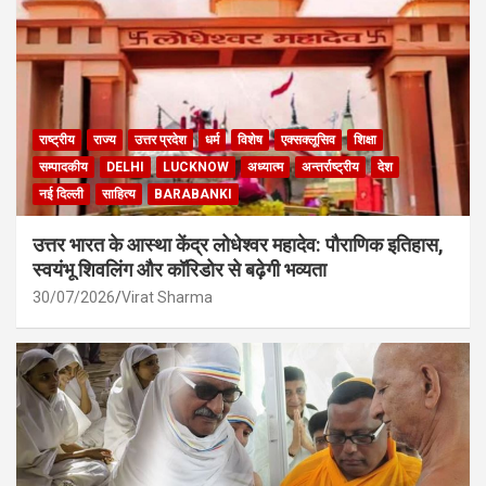
राष्ट्रीय
राज्य
उत्तर प्रदेश
धर्म
विशेष
एक्सक्लूसिव
शिक्षा
सम्पादकीय
DELHI
LUCKNOW
अध्यात्म
अन्तर्राष्ट्रीय
देश
नई दिल्ली
साहित्य
BARABANKI
उत्तर भारत के आस्था केंद्र लोधेश्वर महादेव: पौराणिक इतिहास,
स्वयंभू शिवलिंग और कॉरिडोर से बढ़ेगी भव्यता
30/07/2026
Virat Sharma