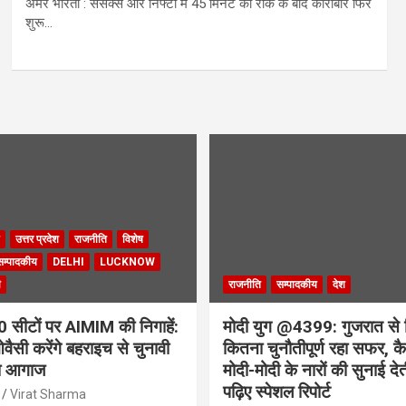
अमर भारती : सेंसेक्स और निफ्टी में 45 मिनट की रोक के बाद कारोबार फिर
शुरू…
उत्तर प्रदेश
राजनीति
विशेष
सम्पादकीय
DELHI
LUCKNOW
ी
राजनीति
सम्पादकीय
देश
सीटों पर AIMIM की निगाहें:
मोदी युग @4399: गुजरात से 
वैसी करेंगे बहराइच से चुनावी
कितना चुनौतीपूर्ण रहा सफर, कैस
ा आगाज
मोदी-मोदी के नारों की सुनाई देत
पढ़िए स्पेशल रिपोर्ट
Virat Sharma