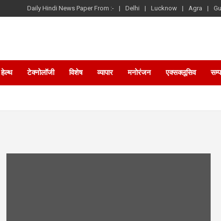
Daily Hindi News Paper From :-
Delhi
Lucknow
Agra
Gu
हेल्थ
टेक्नोलॉजी
विशेष
व्यापार
मनोरंजन
एक्सक्लूसिव
सम्